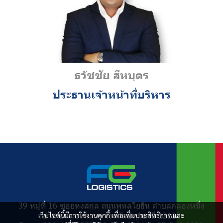
ธวัชชัย สีหบุตร
ประธานเจ้าหน้าที่บริหาร
39 หมู่ที่ 16 ซอยหงสกุล ถนนพหลโยธิน ตำบลคลองหนึ่ง
อำเภอคลองหลวง จังหวัดปทุมธานี 12120
เว็บไซต์นี้มีการใช้งานคุกกี้ เพื่อเพิ่มประสิทธิภาพและ